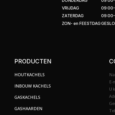
DONDERDAG
09:00-
VRIJDAG
09:00-
ZATERDAG
09:00-
ZON- en FEESTDAG
GESL
PRODUCTEN
C
HOUTKACHELS
Ad
N
Na
E-
INBOUW KACHELS
Op
U k
Ad
GASKACHELS
Ge
GASHAARDEN
Te