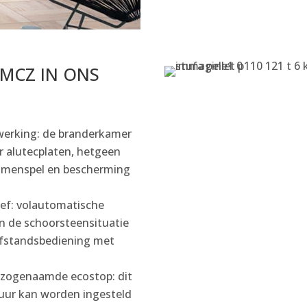
MCZ IN ONS
fwerking: de branderkamer
or alutecplaten, hetgeen
ammenspel en bescherming
ef: volautomatische
an de schoorsteensituatie
 afstandsbediening met
e zogenaamde ecostop: dit
ur kan worden ingesteld