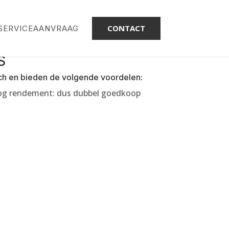
CONTACT
SERVICEAANVRAAG
S
sch en bieden de volgende voordelen:
g rendement: dus dubbel goedkoop