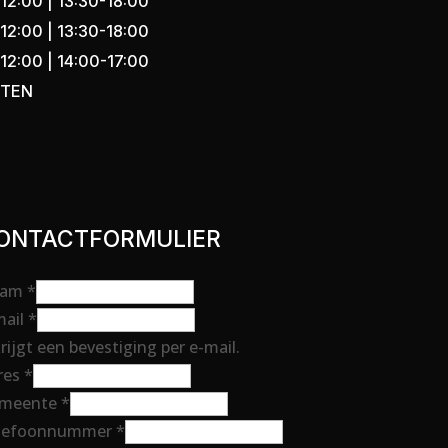
12:00 | 13:30-18:00
12:00 | 13:30-18:00
12:00 | 14:00-17:00
OTEN
ONTACTFORMULIER
res
aam
*
am
mail
*
merkingen/Vragen
rijgt een bevestiging per e-mail.
res
*
meente
*
lefoonnummer
*