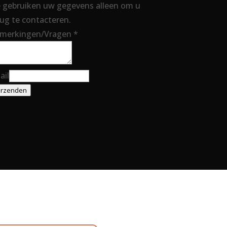
 gebruiken uw gegevens alleen om u
ug te contacteren.
merkingen/Vragen
*
ail
rzenden